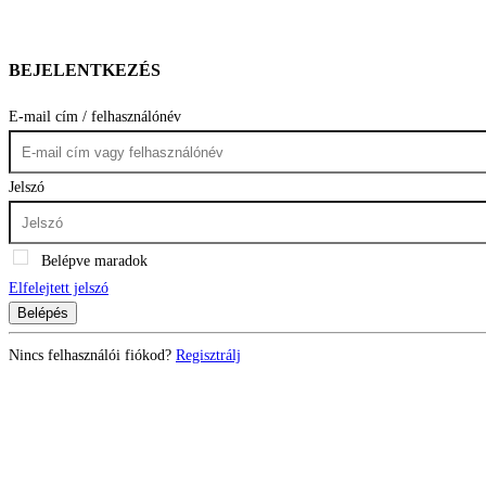
BEJELENTKEZÉS
E-mail cím / felhasználónév
Jelszó
Belépve maradok
Elfelejtett jelszó
Belépés
Nincs felhasználói fiókod?
Regisztrálj