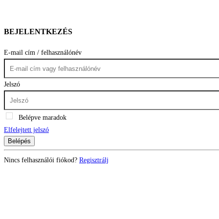
BEJELENTKEZÉS
E-mail cím / felhasználónév
Jelszó
Belépve maradok
Elfelejtett jelszó
Belépés
Nincs felhasználói fiókod?
Regisztrálj