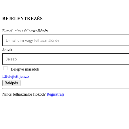
BEJELENTKEZÉS
E-mail cím / felhasználónév
Jelszó
Belépve maradok
Elfelejtett jelszó
Belépés
Nincs felhasználói fiókod?
Regisztrálj