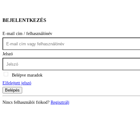
BEJELENTKEZÉS
E-mail cím / felhasználónév
Jelszó
Belépve maradok
Elfelejtett jelszó
Belépés
Nincs felhasználói fiókod?
Regisztrálj