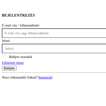
BEJELENTKEZÉS
E-mail cím / felhasználónév
Jelszó
Belépve maradok
Elfelejtett jelszó
Belépés
Nincs felhasználói fiókod?
Regisztrálj