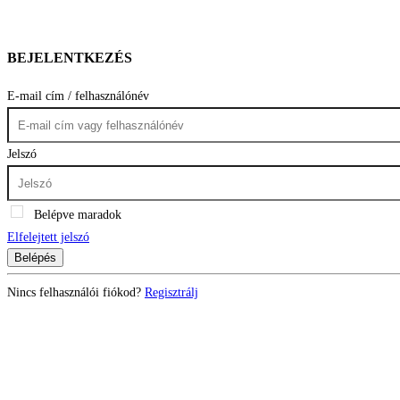
BEJELENTKEZÉS
E-mail cím / felhasználónév
Jelszó
Belépve maradok
Elfelejtett jelszó
Belépés
Nincs felhasználói fiókod?
Regisztrálj