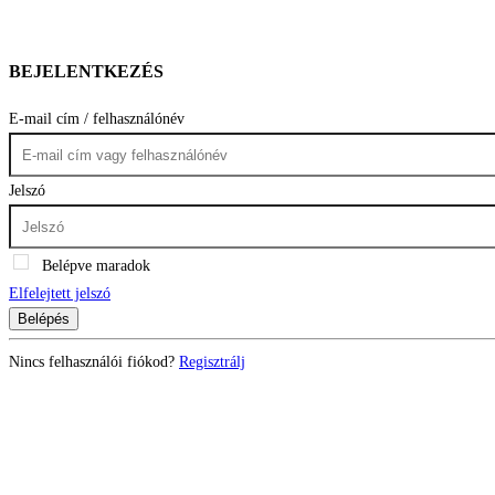
BEJELENTKEZÉS
E-mail cím / felhasználónév
Jelszó
Belépve maradok
Elfelejtett jelszó
Belépés
Nincs felhasználói fiókod?
Regisztrálj