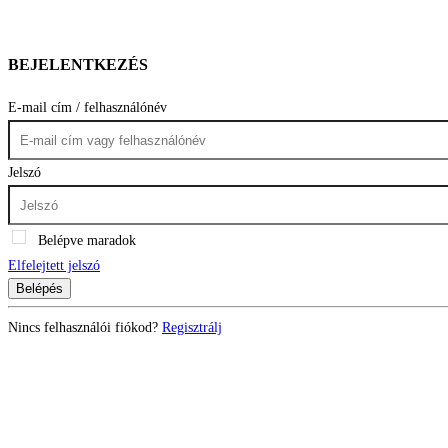
BEJELENTKEZÉS
E-mail cím / felhasználónév
Jelszó
Belépve maradok
Elfelejtett jelszó
Belépés
Nincs felhasználói fiókod?
Regisztrálj