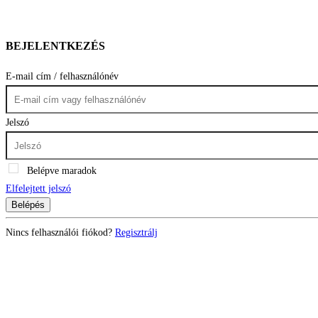
BEJELENTKEZÉS
E-mail cím / felhasználónév
Jelszó
Belépve maradok
Elfelejtett jelszó
Belépés
Nincs felhasználói fiókod?
Regisztrálj