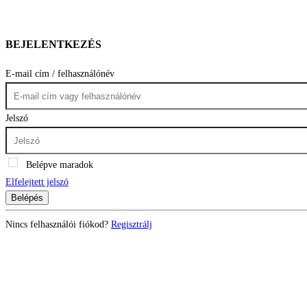
BEJELENTKEZÉS
E-mail cím / felhasználónév
Jelszó
Belépve maradok
Elfelejtett jelszó
Belépés
Nincs felhasználói fiókod?
Regisztrálj