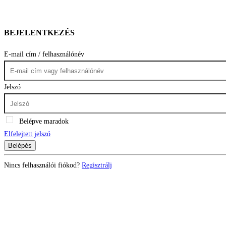
BEJELENTKEZÉS
E-mail cím / felhasználónév
Jelszó
Belépve maradok
Elfelejtett jelszó
Belépés
Nincs felhasználói fiókod?
Regisztrálj