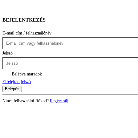
BEJELENTKEZÉS
E-mail cím / felhasználónév
Jelszó
Belépve maradok
Elfelejtett jelszó
Belépés
Nincs felhasználói fiókod?
Regisztrálj