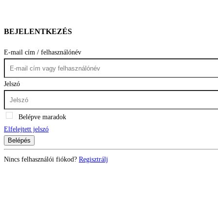
BEJELENTKEZÉS
E-mail cím / felhasználónév
Jelszó
Belépve maradok
Elfelejtett jelszó
Belépés
Nincs felhasználói fiókod?
Regisztrálj