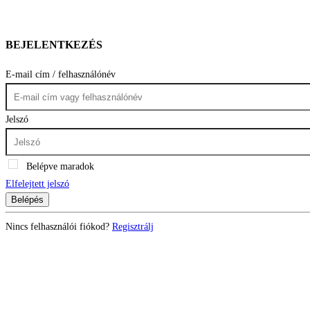
BEJELENTKEZÉS
E-mail cím / felhasználónév
Jelszó
Belépve maradok
Elfelejtett jelszó
Belépés
Nincs felhasználói fiókod?
Regisztrálj