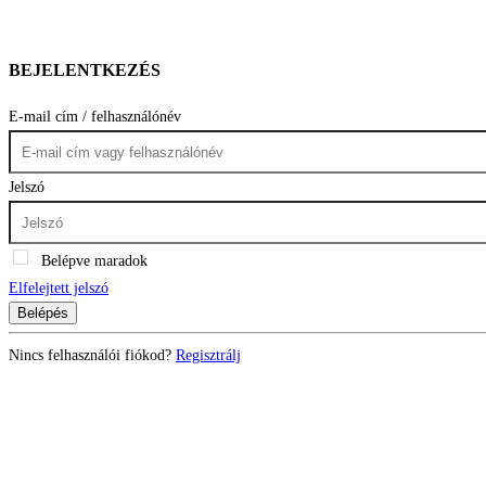
BEJELENTKEZÉS
E-mail cím / felhasználónév
Jelszó
Belépve maradok
Elfelejtett jelszó
Belépés
Nincs felhasználói fiókod?
Regisztrálj