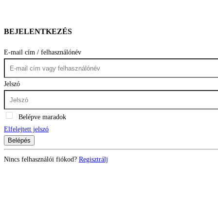
BEJELENTKEZÉS
E-mail cím / felhasználónév
Jelszó
Belépve maradok
Elfelejtett jelszó
Belépés
Nincs felhasználói fiókod?
Regisztrálj