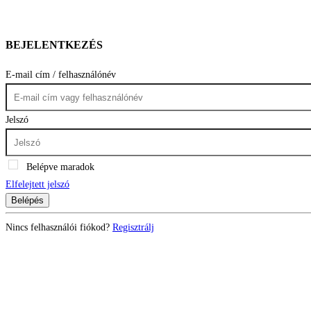
BEJELENTKEZÉS
E-mail cím / felhasználónév
Jelszó
Belépve maradok
Elfelejtett jelszó
Belépés
Nincs felhasználói fiókod?
Regisztrálj