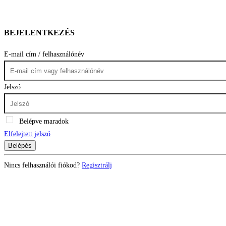
BEJELENTKEZÉS
E-mail cím / felhasználónév
Jelszó
Belépve maradok
Elfelejtett jelszó
Belépés
Nincs felhasználói fiókod?
Regisztrálj