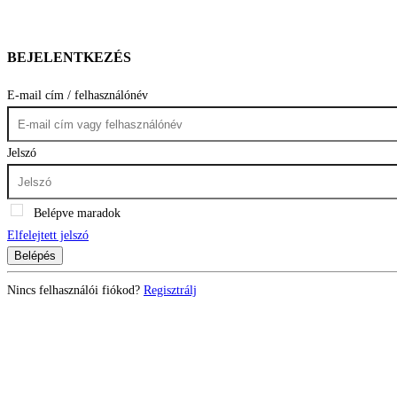
BEJELENTKEZÉS
E-mail cím / felhasználónév
Jelszó
Belépve maradok
Elfelejtett jelszó
Belépés
Nincs felhasználói fiókod?
Regisztrálj