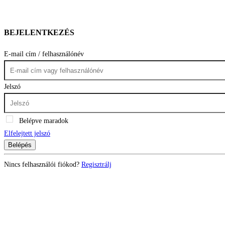
BEJELENTKEZÉS
E-mail cím / felhasználónév
Jelszó
Belépve maradok
Elfelejtett jelszó
Belépés
Nincs felhasználói fiókod?
Regisztrálj