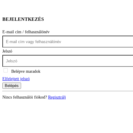
BEJELENTKEZÉS
E-mail cím / felhasználónév
Jelszó
Belépve maradok
Elfelejtett jelszó
Belépés
Nincs felhasználói fiókod?
Regisztrálj