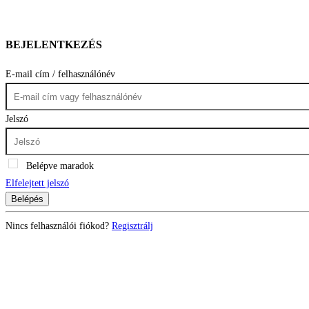
BEJELENTKEZÉS
E-mail cím / felhasználónév
Jelszó
Belépve maradok
Elfelejtett jelszó
Belépés
Nincs felhasználói fiókod?
Regisztrálj