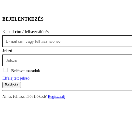
BEJELENTKEZÉS
E-mail cím / felhasználónév
Jelszó
Belépve maradok
Elfelejtett jelszó
Belépés
Nincs felhasználói fiókod?
Regisztrálj