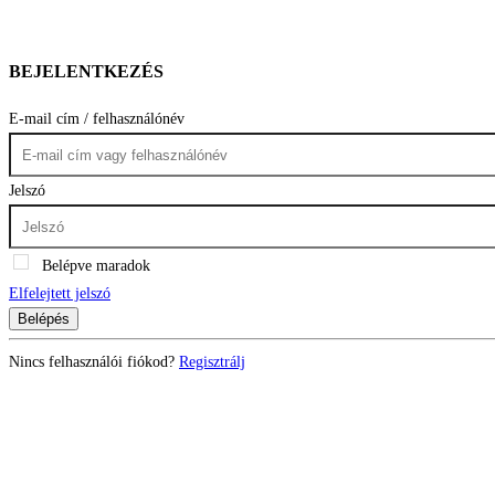
BEJELENTKEZÉS
E-mail cím / felhasználónév
Jelszó
Belépve maradok
Elfelejtett jelszó
Belépés
Nincs felhasználói fiókod?
Regisztrálj