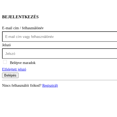
BEJELENTKEZÉS
E-mail cím / felhasználónév
Jelszó
Belépve maradok
Elfelejtett jelszó
Belépés
Nincs felhasználói fiókod?
Regisztrálj