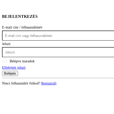
BEJELENTKEZÉS
E-mail cím / felhasználónév
Jelszó
Belépve maradok
Elfelejtett jelszó
Belépés
Nincs felhasználói fiókod?
Regisztrálj