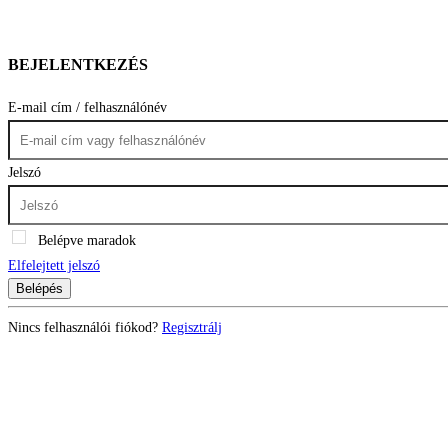
BEJELENTKEZÉS
E-mail cím / felhasználónév
Jelszó
Belépve maradok
Elfelejtett jelszó
Belépés
Nincs felhasználói fiókod?
Regisztrálj