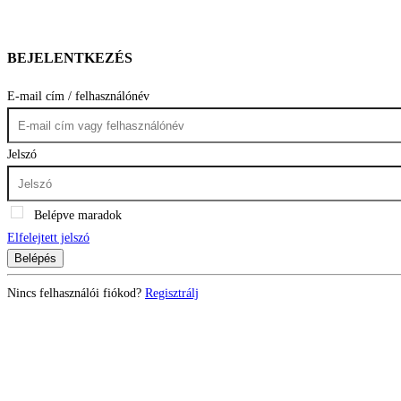
BEJELENTKEZÉS
E-mail cím / felhasználónév
Jelszó
Belépve maradok
Elfelejtett jelszó
Belépés
Nincs felhasználói fiókod?
Regisztrálj