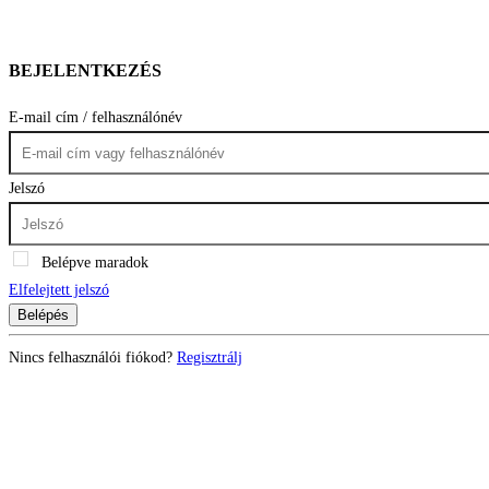
BEJELENTKEZÉS
E-mail cím / felhasználónév
Jelszó
Belépve maradok
Elfelejtett jelszó
Belépés
Nincs felhasználói fiókod?
Regisztrálj