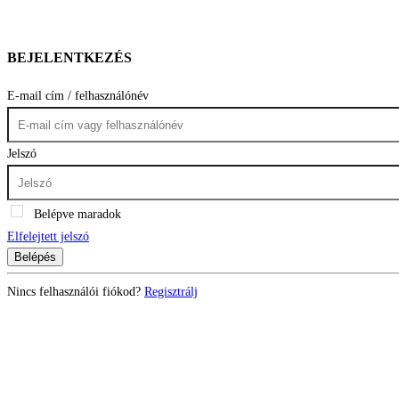
BEJELENTKEZÉS
E-mail cím / felhasználónév
Jelszó
Belépve maradok
Elfelejtett jelszó
Belépés
Nincs felhasználói fiókod?
Regisztrálj