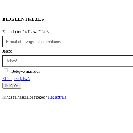
BEJELENTKEZÉS
E-mail cím / felhasználónév
Jelszó
Belépve maradok
Elfelejtett jelszó
Belépés
Nincs felhasználói fiókod?
Regisztrálj