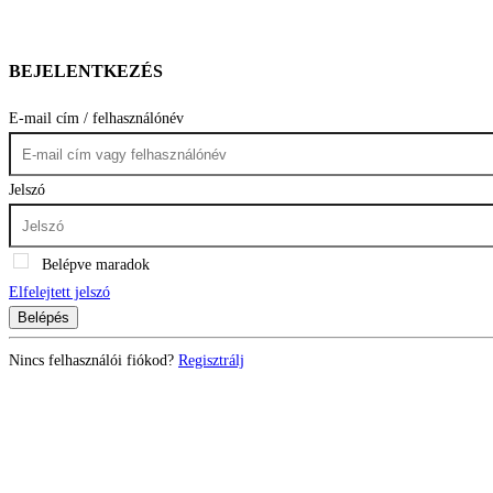
BEJELENTKEZÉS
E-mail cím / felhasználónév
Jelszó
Belépve maradok
Elfelejtett jelszó
Belépés
Nincs felhasználói fiókod?
Regisztrálj