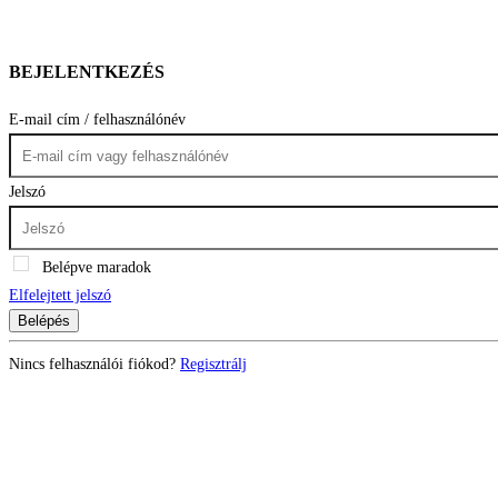
BEJELENTKEZÉS
E-mail cím / felhasználónév
Jelszó
Belépve maradok
Elfelejtett jelszó
Belépés
Nincs felhasználói fiókod?
Regisztrálj