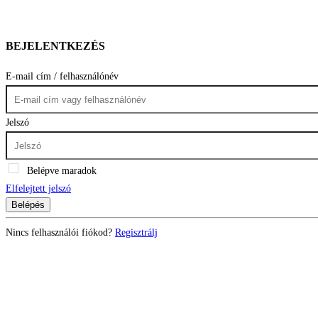
BEJELENTKEZÉS
E-mail cím / felhasználónév
Jelszó
Belépve maradok
Elfelejtett jelszó
Belépés
Nincs felhasználói fiókod?
Regisztrálj