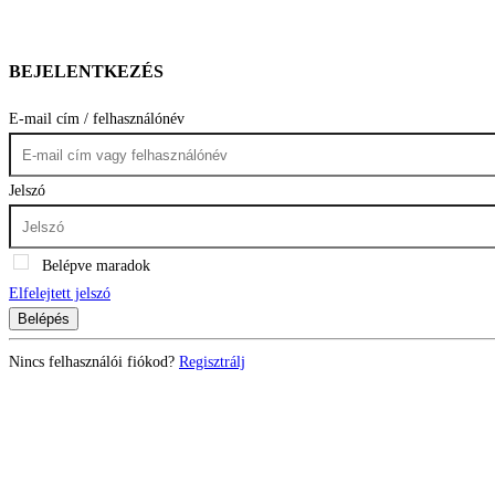
BEJELENTKEZÉS
E-mail cím / felhasználónév
Jelszó
Belépve maradok
Elfelejtett jelszó
Belépés
Nincs felhasználói fiókod?
Regisztrálj