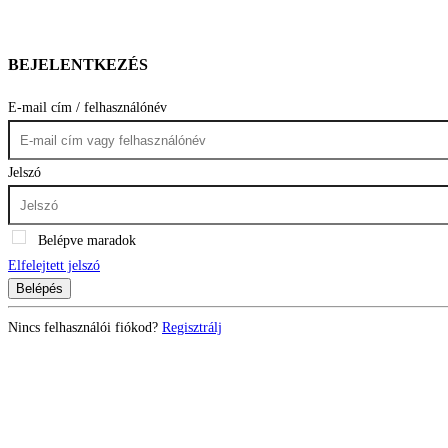
BEJELENTKEZÉS
E-mail cím / felhasználónév
Jelszó
Belépve maradok
Elfelejtett jelszó
Belépés
Nincs felhasználói fiókod?
Regisztrálj