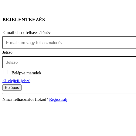
BEJELENTKEZÉS
E-mail cím / felhasználónév
Jelszó
Belépve maradok
Elfelejtett jelszó
Belépés
Nincs felhasználói fiókod?
Regisztrálj