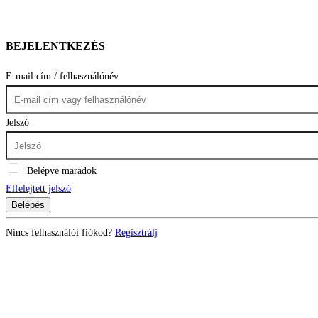
BEJELENTKEZÉS
E-mail cím / felhasználónév
Jelszó
Belépve maradok
Elfelejtett jelszó
Belépés
Nincs felhasználói fiókod?
Regisztrálj