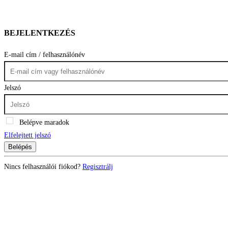
BEJELENTKEZÉS
E-mail cím / felhasználónév
Jelszó
Belépve maradok
Elfelejtett jelszó
Belépés
Nincs felhasználói fiókod?
Regisztrálj