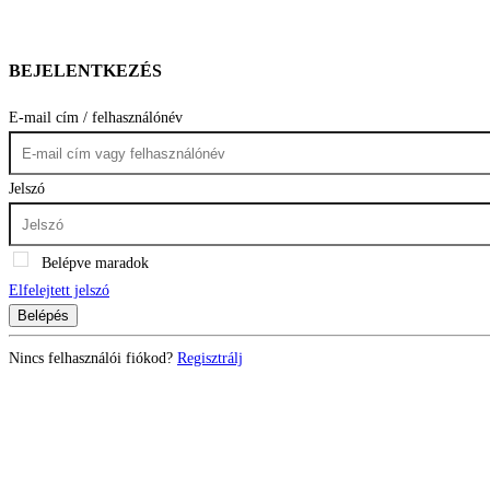
BEJELENTKEZÉS
E-mail cím / felhasználónév
Jelszó
Belépve maradok
Elfelejtett jelszó
Belépés
Nincs felhasználói fiókod?
Regisztrálj