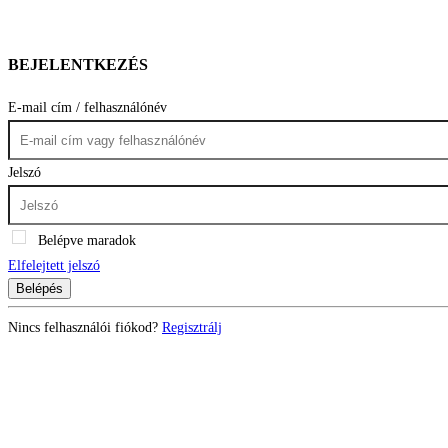
BEJELENTKEZÉS
E-mail cím / felhasználónév
Jelszó
Belépve maradok
Elfelejtett jelszó
Belépés
Nincs felhasználói fiókod?
Regisztrálj