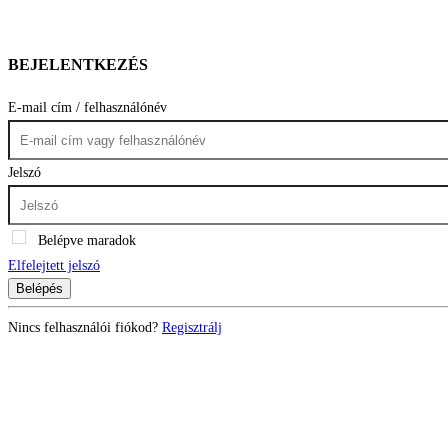
BEJELENTKEZÉS
E-mail cím / felhasználónév
Jelszó
Belépve maradok
Elfelejtett jelszó
Belépés
Nincs felhasználói fiókod?
Regisztrálj