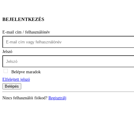
BEJELENTKEZÉS
E-mail cím / felhasználónév
Jelszó
Belépve maradok
Elfelejtett jelszó
Belépés
Nincs felhasználói fiókod?
Regisztrálj