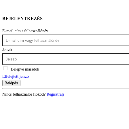
BEJELENTKEZÉS
E-mail cím / felhasználónév
Jelszó
Belépve maradok
Elfelejtett jelszó
Belépés
Nincs felhasználói fiókod?
Regisztrálj