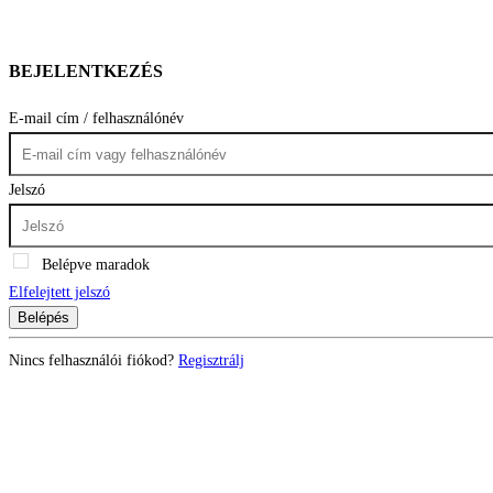
BEJELENTKEZÉS
E-mail cím / felhasználónév
Jelszó
Belépve maradok
Elfelejtett jelszó
Belépés
Nincs felhasználói fiókod?
Regisztrálj