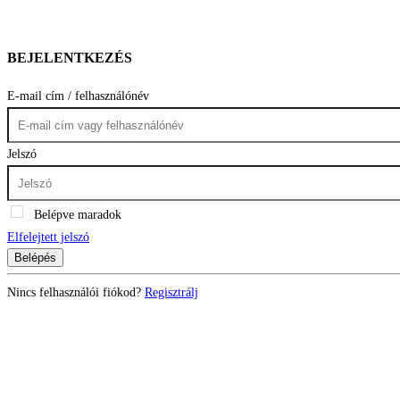
BEJELENTKEZÉS
E-mail cím / felhasználónév
Jelszó
Belépve maradok
Elfelejtett jelszó
Belépés
Nincs felhasználói fiókod?
Regisztrálj