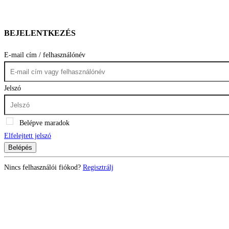
BEJELENTKEZÉS
E-mail cím / felhasználónév
Jelszó
Belépve maradok
Elfelejtett jelszó
Belépés
Nincs felhasználói fiókod?
Regisztrálj