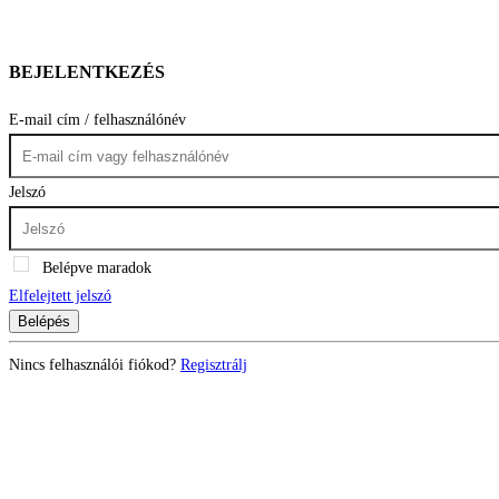
BEJELENTKEZÉS
E-mail cím / felhasználónév
Jelszó
Belépve maradok
Elfelejtett jelszó
Belépés
Nincs felhasználói fiókod?
Regisztrálj