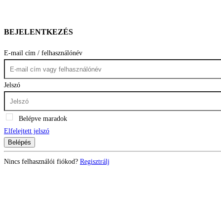
BEJELENTKEZÉS
E-mail cím / felhasználónév
Jelszó
Belépve maradok
Elfelejtett jelszó
Belépés
Nincs felhasználói fiókod?
Regisztrálj