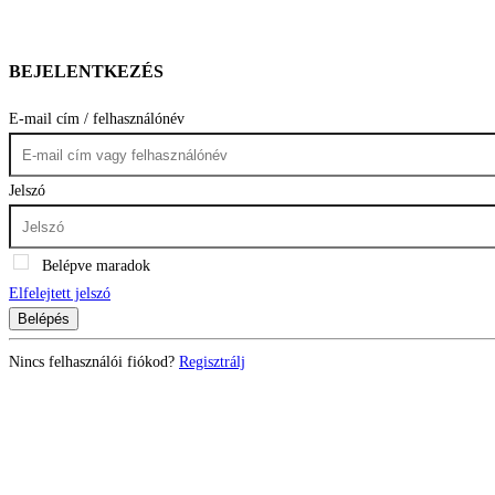
BEJELENTKEZÉS
E-mail cím / felhasználónév
Jelszó
Belépve maradok
Elfelejtett jelszó
Belépés
Nincs felhasználói fiókod?
Regisztrálj